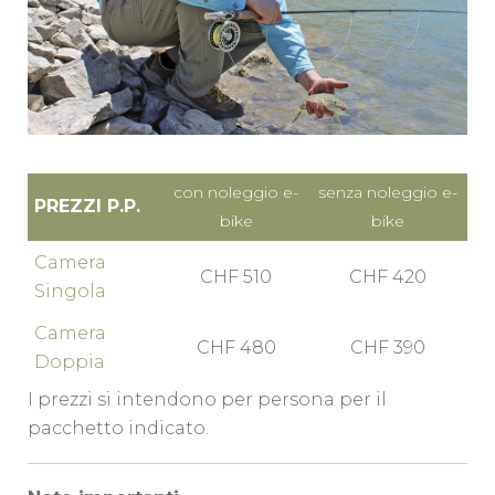
con noleggio e-
senza noleggio e-
PREZZI P.P.
bike
bike
Camera
CHF 510
CHF 420
Singola
Camera
CHF 480
CHF 390
Doppia
I prezzi si intendono per persona per il
pacchetto indicato.