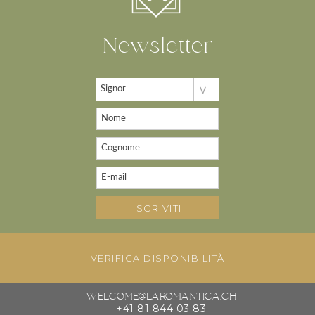
Newsletter
VERIFICA DISPONIBILITÀ
IMPRESSUM
|
WELCOME@LAROMANTICA.CH
+41 81 844 03 83